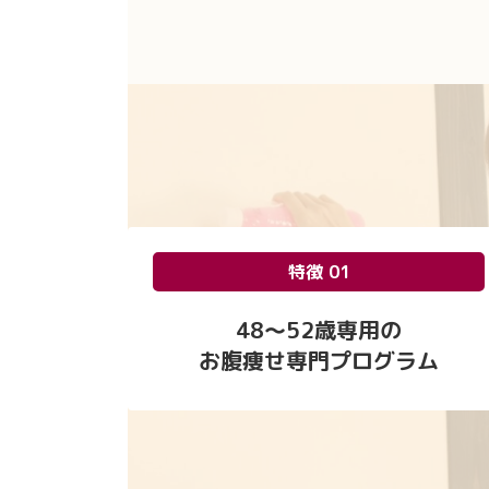
特徴 01
48〜52歳専用の
お腹痩せ専門プログラム