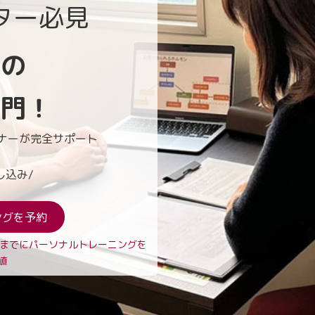
ター必見
初の
専門！
ナーが
完全サポート
し込み/
ングを予約
月までに
パーソナルトレーニングを
値