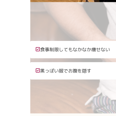
食事制限してもなかなか痩せない
黒っぽい服でお腹を隠す