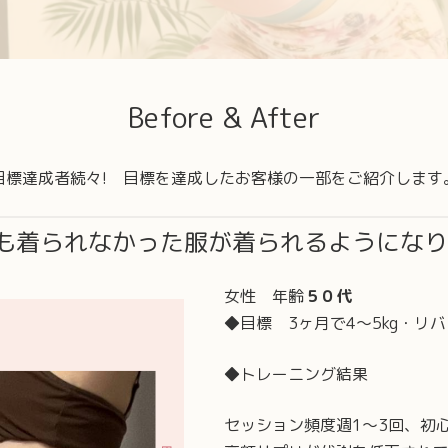
Before & After
目標達成者続々!
目標を達成したお客様の一部をご紹介します
も着られなかった服が着られるようになり
女性 年齢
５０代
◆目標 3ヶ月で4〜5kg・リ
◆トレーニング結果
セッション頻度週1～3回、初