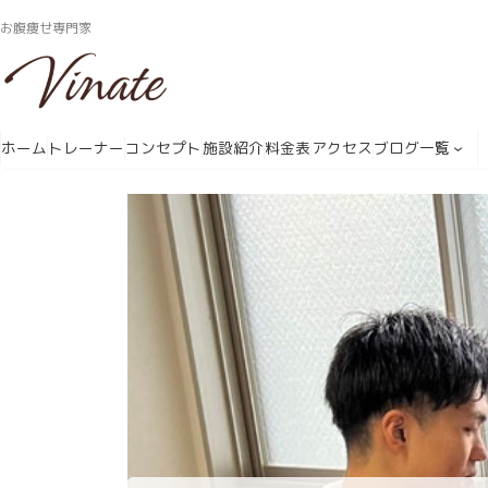
コ
ナ
お腹痩せ専門家
ン
ビ
テ
ゲ
ン
ー
ツ
シ
へ
ョ
ホーム
トレーナー
コンセプト
施設紹介
料金表
アクセス
ブログ一覧
ス
ン
キ
に
ッ
移
プ
動