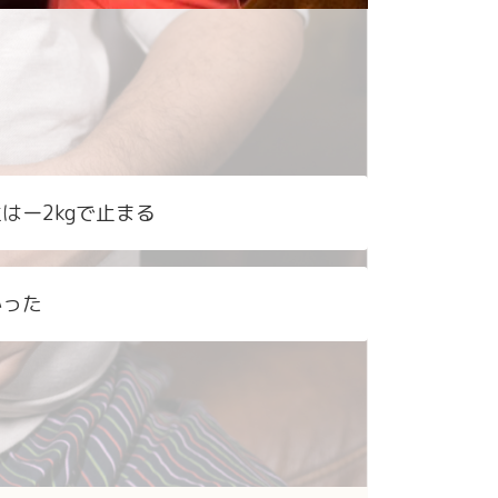
？
はー2kgで止まる
かった