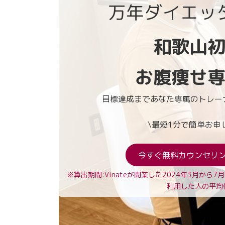
万年ダイエッ
和歌山
お腹痩せ
目標達成まであなた専属のトレー
\最短1分で簡単お申
今すぐ無料カウンセリ
※算出期間:Vinateが開業した2024年3月から7
利用した人の平均