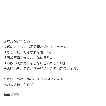
“楽で続けられる方法”を選んでください。
• 食べていい
• 運動は少しでいい
• お腹だけ変えていく
• リバウンドしない体質にする
この原則さえ押さえれば、
49歳からのお腹やせは十分に可能です。
あなたが軽くなると、
夕飯のストレスも不思議と減っていきます。
「もう一度、好きな服を着たい」
「家族写真が怖くない体に戻りたい」
「お腹の肉が気にならない生活がしたい」
その願いを、ここから一緒に叶えていきましょう。
60分でお腹が5cmへこむ体験は下記のを
入力し送信ください
名前
(必須)