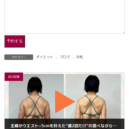
予約する
ダイエット
、
ブログ
、
女性
カテゴリー
前の記事
主婦がウエスト−5cmを叶えた“週2回だけ”の食べながらお腹痩せ習慣