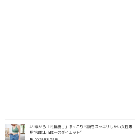
64c54dffd17f08dcc6707079%7C84df9e7fe9f640afb435aaa
aaaaaaaaa%7C1%7C0%7C638603433467139317%7CUnkno
wn%7CTWFpbGZsb3d8eyJWIjoiMC4wLjAwMDAiLCJQIjoiV2luM
zIiLCJBTiI6Ik1haWwiLCJXVCI6Mn0%3D%7C0%7C%7C%7C&sd
ata=XAtty0NDSs%2F2%2BbgT4uaYgib01SlUB9m95itZl8Z84W
Y%3D&reserved=0
Private Gym Vinateプライベートジム ヴィネート
平松凌
関連記事
お腹が痩せない理由とは！？和歌山でウエストを引き締め専門
2025年5月27日
49歳から「お腹痩せ」ぽっこりお腹をスッキリしたい女性専
用“和歌山市唯一のダイエット”
2025年5月8日